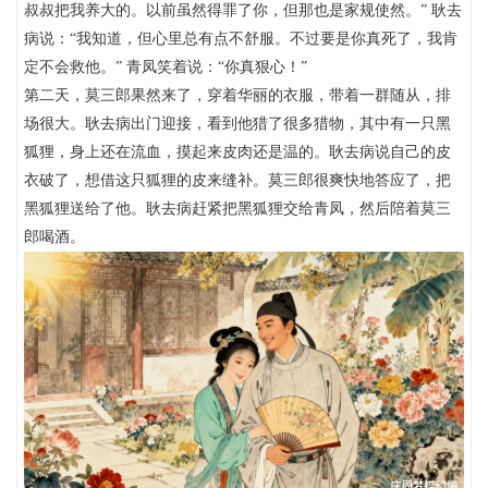
叔叔把我养大的。以前虽然得罪了你，但那也是家规使然。” 耿去
病说：“我知道，但心里总有点不舒服。不过要是你真死了，我肯
定不会救他。” 青凤笑着说：“你真狠心！”
第二天，莫三郎果然来了，穿着华丽的衣服，带着一群随从，排
场很大。耿去病出门迎接，看到他猎了很多猎物，其中有一只黑
狐狸，身上还在流血，摸起来皮肉还是温的。耿去病说自己的皮
衣破了，想借这只狐狸的皮来缝补。莫三郎很爽快地答应了，把
黑狐狸送给了他。耿去病赶紧把黑狐狸交给青凤，然后陪着莫三
郎喝酒。