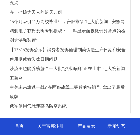
毁点
存一些惊为天人的逆天比例
15个月吸引41万高校毕业生，合肥靠啥？_大皖新闻 | 安徽网
精测电子获得发明专利授权：“一种显示面板微弱异常点的检
测方法和装置”
【12315投诉公示】消费者投诉仙琚制药伪造生产日期和安全
使用期或者失效日期问题
沙漠里也能养螃蟹？一大批“沙漠海鲜”正在上市→_大皖新闻 |
安徽网
中美未来难逃一战? 在两条战线上完败的特朗普, 拿出了最后
底牌
俄军使用气球迷惑乌防空系统
首页
关于富邦注册
产品展示
新闻动态