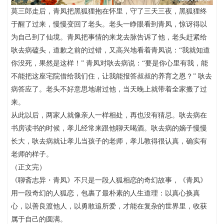
莫三郎走后，青凤把黑狐狸抱在怀里，守了三天三夜，黑狐狸终
于醒了过来，慢慢变回了老头。老头一睁眼看到青凤，惊讶得以
为自己到了仙境。青凤把事情的来龙去脉告诉了他，老头赶紧给
耿去病磕头，道歉之前的过错，又高兴地看着青凤说：“我就知道
你没死，果然是这样！” 青凤对耿去病说：“要是你心里有我，能
不能把这座宅院借给我们住，让我能报答叔叔的养育之恩？” 耿去
病答应了。老头不好意思地谢过他，当天晚上就带着全家搬了过
来。
从此以后，两家人就像亲人一样相处，再也没有猜忌。耿去病在
书房读书的时候，孝儿经常来跟他聊天喝酒。耿去病的嫡子慢慢
长大，耿去病就让孝儿当孩子的老师，孝儿教得很认真，确实有
老师的样子。
（正文完）
《聊斋志异・青凤》不只是一段人狐相恋的奇幻故事，《青凤》
用一段奇幻的人狐恋，包裹了最朴素的人生道理：以真心换真
心，以善良渡他人，以勇敢追所爱，才能在复杂的世界里，收获
属于自己的圆满。