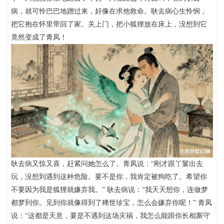
病，就可怜巴巴地蹭过来，好像在求他救命。耿去病心生怜悯，
把它抱在怀里带回了家。关上门，把小狐狸放在床上，没想到它
竟然变成了青凤！
耿去病又惊又喜，赶紧问她怎么了。青凤说：“刚才跟丫鬟出去
玩，没想到遇到这种危险。要不是你，我肯定被狗吃了。希望你
不要因为我是狐狸就嫌弃我。” 耿去病说：“我天天想你，连做梦
都梦到你。见到你就像得到了稀世珍宝，怎么会嫌弃你呢！” 青凤
说：“这都是天意，要是不遇到这场灾祸，我怎么能跟你长相厮守