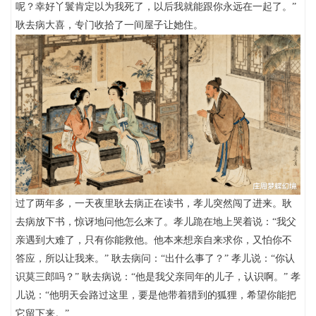
呢？幸好丫鬟肯定以为我死了，以后我就能跟你永远在一起了。”
耿去病大喜，专门收拾了一间屋子让她住。
过了两年多，一天夜里耿去病正在读书，孝儿突然闯了进来。耿
去病放下书，惊讶地问他怎么来了。孝儿跪在地上哭着说：“我父
亲遇到大难了，只有你能救他。他本来想亲自来求你，又怕你不
答应，所以让我来。” 耿去病问：“出什么事了？” 孝儿说：“你认
识莫三郎吗？” 耿去病说：“他是我父亲同年的儿子，认识啊。” 孝
儿说：“他明天会路过这里，要是他带着猎到的狐狸，希望你能把
它留下来。”