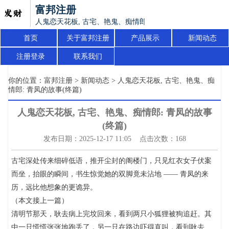
富邦注册
人鬼恋天花板, 古宅、艳鬼、痴情郎: 青凤的故事(终篇)
首页
关于富邦注册
产品展示
新闻动态
注册登录
联系我们
你的位置：
富邦注册
>
新闻动态
> 人鬼恋天花板, 古宅、艳鬼、痴
情郎: 青凤的故事(终篇)
人鬼恋天花板, 古宅、艳鬼、痴情郎: 青凤的故事
(终篇)
发布日期：2025-12-17 11:05 点击次数：168
古宅深处传来细碎低语，推开尘封的阁楼门，只见红衣女子伏案
而坐，抬眼的瞬间，书生惊觉她的双脚竟未沾地 —— 青凤的来
历，远比他想象的更诡异。
（本文接上一篇）
清明节那天，耿去病上完坟回来，看到两只小狐狸被狗追赶。其
中一只慌慌张张地跑丢了，另一只在路边吓得直叫，看到耿去