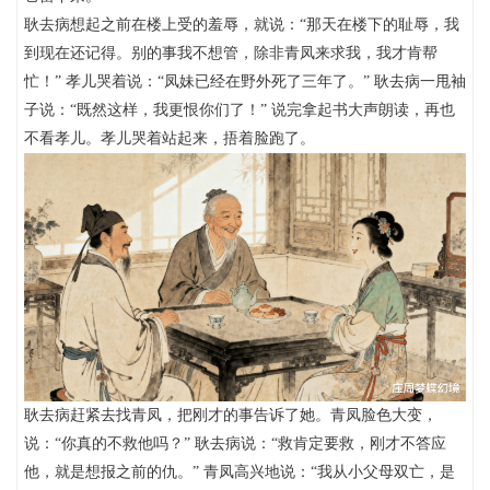
耿去病想起之前在楼上受的羞辱，就说：“那天在楼下的耻辱，我
到现在还记得。别的事我不想管，除非青凤来求我，我才肯帮
忙！” 孝儿哭着说：“凤妹已经在野外死了三年了。” 耿去病一甩袖
子说：“既然这样，我更恨你们了！” 说完拿起书大声朗读，再也
不看孝儿。孝儿哭着站起来，捂着脸跑了。
耿去病赶紧去找青凤，把刚才的事告诉了她。青凤脸色大变，
说：“你真的不救他吗？” 耿去病说：“救肯定要救，刚才不答应
他，就是想报之前的仇。” 青凤高兴地说：“我从小父母双亡，是